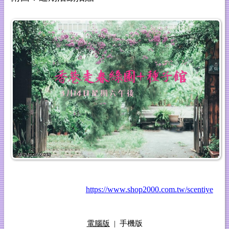
https://www.shop2000.com.tw/scentiye
電腦版
|
手機版