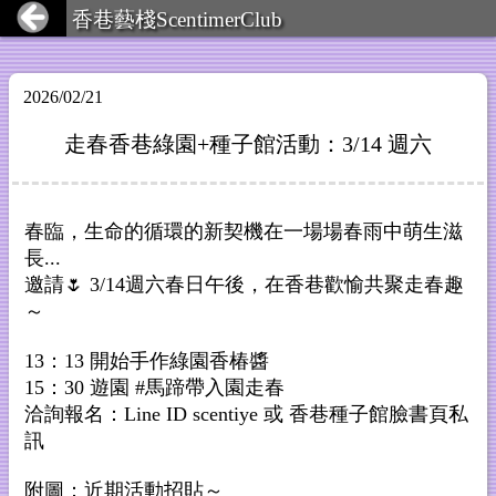
香巷藝棧ScentimerClub
2026/02/21
走春香巷綠園+種子館活動：3/14 週六
春臨，生命的循環的新契機在一場場春雨中萌生滋
長...
邀請🌷 3/14週六春日午後，在香巷歡愉共聚走春趣
～
13：13 開始手作綠園香椿醬
15：30 遊園 #馬蹄帶入園走春
洽詢報名：Line ID scentiye 或 香巷種子館臉書頁私
訊
附圖：近期活動招貼～