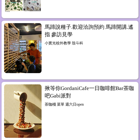
馬蹄說種子.歡迎洽詢預約 馬蹄開講.遙
指 參訪見學
小實光校外教學 殼斗科
揪等你GordaniCafe一日咖啡館Bar茶咖
吧Gabi派對
茶咖棧 菜單 週六日open