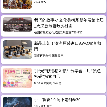
202509/27
我們的故事-7 文化美術系雙年展第七屆
_馬蹄新展聯展@桃園
桃園市政府文化局第二展覽室7/30-8/17
新品上架！澳洲原裝進口AWO精油 熱
門
到貨再約取件 限量收單
引“光”彩進巷🌷彩油分享會～用“顏色
密碼”探索自己
8/7週四大揭密.小茶會
手工製香2.0 阿不老師8/30
202508.30週六