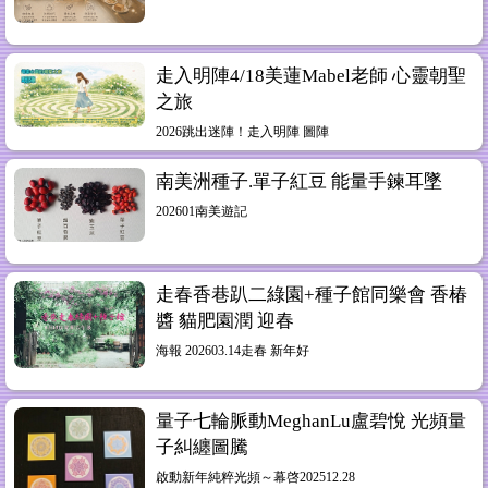
走入明陣4/18美蓮Mabel老師 心靈朝聖
之旅
2026跳出迷陣！走入明陣 圖陣
南美洲種子.單子紅豆 能量手鍊耳墜
202601南美遊記
走春香巷趴二綠園+種子館同樂會 香椿
醬 貓肥園潤 迎春
海報 202603.14走春 新年好
量子七輪脈動MeghanLu盧碧悅 光頻量
子糾纏圖騰
啟動新年純粹光頻～幕啓202512.28