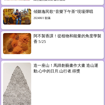
傾聽逸民歌“音樂下午茶”現場彈唱
202406/1 額滿
阿不製香課！從植物和能量的角度學製
香 5/25
造一座山！馬蹄創藝畫作大畫 造山運
動.心中的日月.山行者.得獎