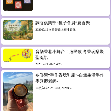
調香俱樂部“種子會員”夏香聚
202607/12 冬香聚線上精油香翫
音樂香巷小舞台！逸民歌 冬香玩樂聚
聖誕趴
202512/21 202204/25
冬香聚“手作香玩乳霜”-自然生活手作
學秀卿老師-
自然入味202512/18, 202603/7