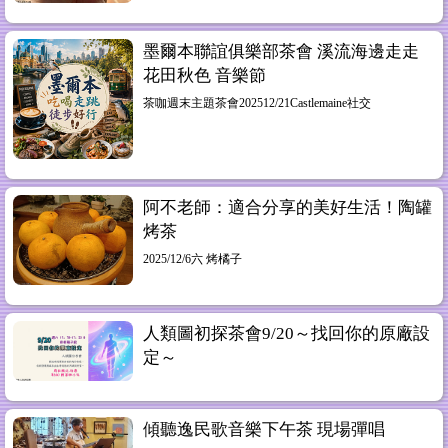
墨爾本聯誼俱樂部茶會 溪流海邊走走
花田秋色 音樂節
茶咖週末主題茶會202512/21Castlemaine社交
阿不老師：適合分享的美好生活！陶罐
烤茶
2025/12/6六 烤橘子
人類圖初探茶會9/20～找回你的原廠設
定～
傾聽逸民歌音樂下午茶 現場彈唱