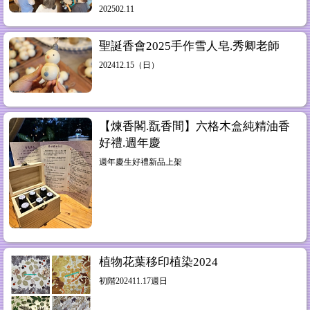
202502.11
聖誕香會2025手作雪人皂.秀卿老師
202412.15（日）
【煉香閣.翫香間】六格木盒純精油香
好禮.週年慶
週年慶生好禮新品上架
植物花葉移印植染2024
初階202411.17週日