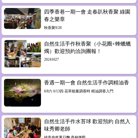
四季香巷一期一會 走春趴秋香聚 綠園
春之樂章
秋香聚9/28
自然生活手作秋香聚（小花圈+蜂蠟蠟
燭）歡迎預約洽詢團報！
20241027
香遇一期一會 自然生活手作調精油香
6/8六 6/13四 花草能量調香時 精油調香入門
自然生活手作水苔球 歡迎預約 自然入
味秀卿老師
綠意盎然夏日麴 森林微觀