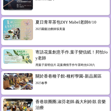
夏日青草茶包DIY Mabel老師8/10
2025園藝治療師張美蓮
寄語花葉創意手作.葉子變信紙！邦怡Jo
y老師
用葉子當明信片.花葉傳情手作午茶時光6/28六
關於香巷種子館-種籽學園-新品展區
2025春季
香巷鼓圈圈.淑芬老師.義大利鈴鼓.音樂
治療