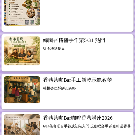
綠園香椿醬手作樂5/31 熱門
從產地到餐桌
香巷茶咖Bar手工餅乾示範教學
核桃杏仁酥餅202606
香巷茶咖Bar咖啡香巷講座2026
6/14茶咖吧台手養成初階入門 玩咖吧台手 茶咖啡道香巷