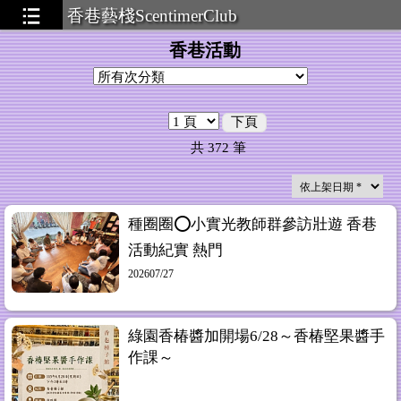
香巷藝棧ScentimerClub
香巷活動
下頁
共
372
筆
種圈圈⭕️小實光教師群參訪壯遊 香巷
活動紀實 熱門
202607/27
綠園香椿醬加開場6/28～香椿堅果醬手
作課～