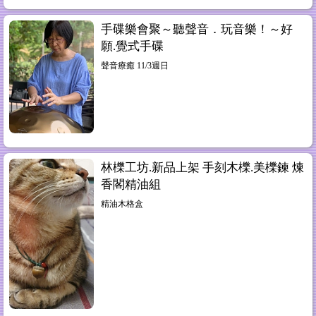
手碟樂會聚～聽聲音．玩音樂！～好
願.覺式手碟
聲音療癒 11/3週日
林櫟工坊.新品上架 手刻木櫟.美櫟鍊 煉
香閣精油組
精油木格盒