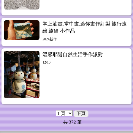
掌上油畫.掌中畫.迷你畫作訂製 旅行速
繪.旅繪 小作品
2024新作
溫馨耶誕自然生活手作派對
12/16
下頁
共
372
筆